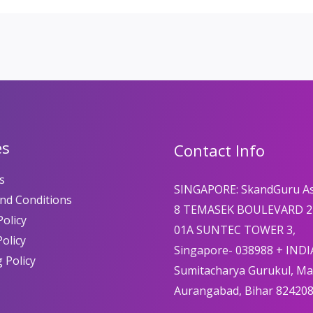
es
Contact Info
s
SINGAPORE: SkandGuru A
nd Conditions
8 TEMASEK BOULEVARD 2
olicy
01A SUNTEC TOWER 3,
Policy
Singapore- 038988 + INDI
 Policy
Sumitacharya Gurukul, M
Aurangabad, Bihar 82420