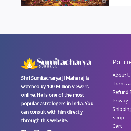
खतरनाक
राक्षस
दोष,
जानें
जटिल
निवारण
विधि
Polici
About U
Shri Sumitacharya Ji Maharaj is
Terms a
watched by 100 Million viewers
Refund P
online. He is one of the most
Privacy 
popular astrologers in India. You
Shipping
can consult with him directly
Shop
through this website.
Cart