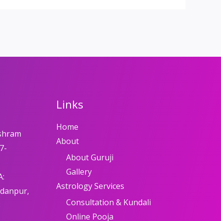
Links
Home
shram
About
7-
About Guruji
Gallery
A:
Astrology Services
adanpur,
Consultation & Kundali
8
Online Pooja