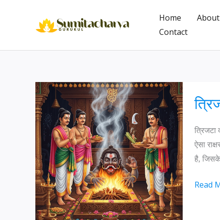
Skip
Home
About
to
Contact
content
त्रि
त्रिजटा 
ऐसा राक्ष
है, जिसक
त्रिजटा
Read M
दोष:
सबसे