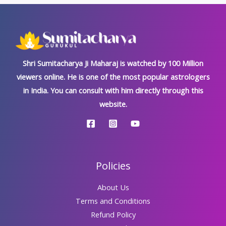
खतरनाक
राक्षस
दोष,
जानें
जटिल
Shri Sumitacharya Ji Maharaj is watched by 100 Million
निवारण
viewers online. He is one of the most popular astrologers
विधि
in India. You can consult with him directly through this
website.
Policies
About Us
Terms and Conditions
Refund Policy