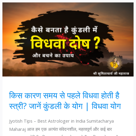
खतरनाक
राक्षस
दोष,
जानें
जटिल
निवारण
विधि
किस कारण समय से पहले विधवा होती है
स्त्री? जानें कुंडली के योग | विधवा योग
Jyotish Tips – Best Astrologer in India Sumitacharya
Maharaj आज हम एक अत्यंत संवेदनशील, महत्वपूर्ण और कई बार