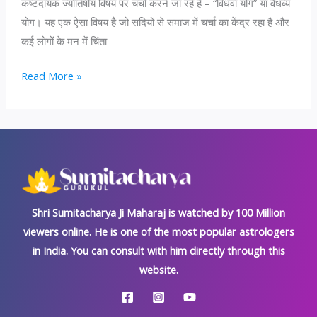
कष्टदायक ज्योतिषीय विषय पर चर्चा करने जा रहे हैं – “विधवा योग” या वैधव्य
योग। यह एक ऐसा विषय है जो सदियों से समाज में चर्चा का केंद्र रहा है और
कई लोगों के मन में चिंता
किस
Read More »
कारण
समय
से
पहले
विधवा
होती
है
Shri Sumitacharya Ji Maharaj is watched by 100 Million
स्त्री?
viewers online. He is one of the most popular astrologers
जानें
in India. You can consult with him directly through this
कुंडली
website.
के
योग